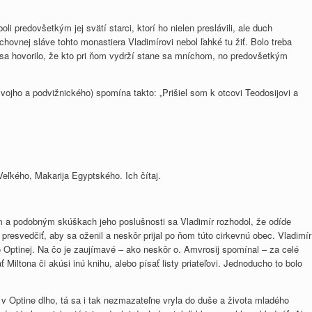
 predovšetkým jej svätí starci, ktorí ho nielen preslávili, ale duch
duchovnej sláve tohto monastiera Vladimírovi nebol ľahké tu žiť. Bolo treba
m sa hovorilo, že kto pri ňom vydrží stane sa mníchom, no predovšetkým
vojho a podvižnického) spomína takto: „Prišiel som k otcovi Teodosijovi a
Veľkého, Makarija Egyptského. Ich čítaj.
m a podobným skúškach jeho poslušnosti sa Vladimír rozhodol, že odíde
presvedčiť, aby sa oženil a neskôr prijal po ňom túto cirkevnú obec. Vladimír
 Optinej. Na čo je zaujímavé – ako neskôr o. Amvrosij spomínal – za celé
Miltona či akúsi inú knihu, alebo písať listy priateľovi. Jednoducho to bolo
 v Optine dlho, tá sa i tak nezmazateľne vryla do duše a života mladého