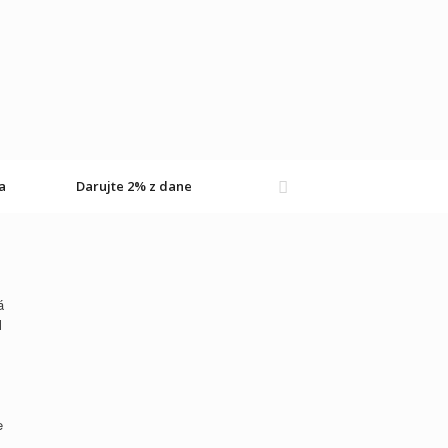
a
Darujte 2% z dane
á
l
e