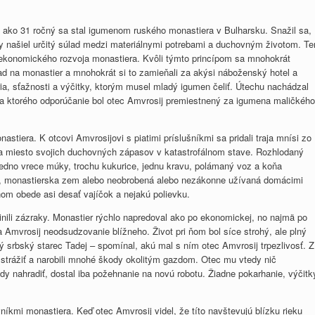
 a ako 31 ročný sa stal igumenom ruského monastiera v Bulharsku. Snažil sa,
 našiel určitý súlad medzi materiálnymi potrebami a duchovným životom. Te
 ekonomického rozvoja monastiera. Kvôli týmto princípom sa mnohokrát
ľad na monastier a mnohokrát si to zamieňali za akýsi náboženský hotel a
ria, sťažnosti a výčitky, ktorým musel mladý igumen čeliť. Útechu nachádzal
na ktorého odporúčanie bol otec Amvrosij premiestnený za igumena maličkého
astiera. K otcovi Amvrosijovi s piatimi príslušníkmi sa pridali traja mnísi zo
 miesto svojich duchovných zápasov v katastrofálnom stave. Rozhlodaný
 jedno vrece múky, trochu kukurice, jednu kravu, polámaný voz a koňa
iu, monastierska zem alebo neobrobená alebo nezákonne užívaná domácimi
nom obede asi desať vajíčok a nejakú polievku.
inili zázraky. Monastier rýchlo napredoval ako po ekonomickej, no najmä po
 Amvrosij neodsudzovanie blížneho. Život pri ňom bol síce strohý, ale plný
ý srbský starec Tadej – spomínal, akú mal s ním otec Amvrosij trpezlivosť. Z
 strážiť a narobili mnohé škody okolitým gazdom. Otec mu vtedy nič
y nahradiť, dostal iba požehnanie na novú robotu. Žiadne pokarhanie, výčitk
íkmi monastiera. Keď otec Amvrosij videl, že títo navštevujú blízku rieku