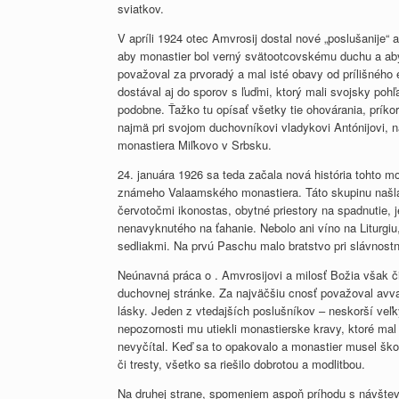
sviatkov.
V apríli 1924 otec Amvrosij dostal nové „poslušanije“
aby monastier bol verný svätootcovskému duchu a aby
považoval za prvoradý a mal isté obavy od prílišného
dostával aj do sporov s ľuďmi, ktorý mali svojsky poh
podobne. Ťažko tu opísať všetky tie ohovárania, príko
najmä pri svojom duchovníkovi vladykovi Antónijovi, 
monastiera Miľkovo v Srbsku.
24. januára 1926 sa teda začala nová história tohto mon
známeho Valaamského monastiera. Táto skupinu našla
červotočmi ikonostas, obytné priestory na spadnutie,
nenavyknutého na ťahanie. Nebolo ani víno na Liturg
sedliakmi. Na prvú Paschu malo bratstvo pri slávnost
Neúnavná práca o . Amvrosijovi a milosť Božia však č
duchovnej stránke. Za najväčšiu cnosť považoval avva
lásky. Jeden z vtedajších poslušníkov – neskorší veľk
nepozornosti mu utiekli monastierske kravy, ktoré mal
nevyčítal. Keď sa to opakovalo a monastier musel škod
či tresty, všetko sa riešilo dobrotou a modlitbou.
Na druhej strane, spomeniem aspoň príhodu s návštevn