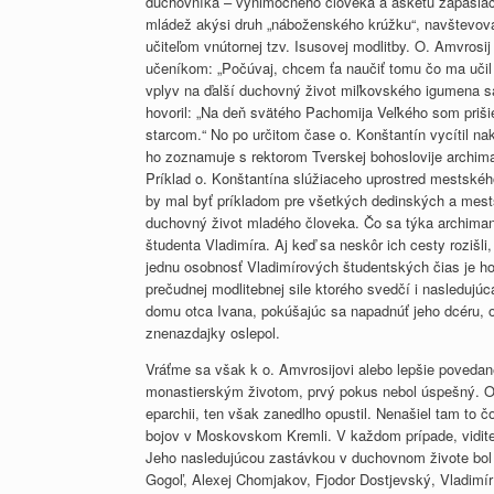
duchovníka – výnimočného človeka a askétu zápasiaceh
mládež akýsi druh „náboženského krúžku“, navštevoval
učiteľom vnútornej tzv. Isusovej modlitby. O. Amvrosi
učeníkom: „Počúvaj, chcem ťa naučiť tomu čo ma učil
vplyv na ďalší duchovný život miľkovského igumena sa 
hovoril: „Na deň svätého Pachomija Veľkého som priši
starcom.“ No po určitom čase o. Konštantín vycítil n
ho zoznamuje s rektorom Tverskej bohoslovije arch
Príklad o. Konštantína slúžiaceho uprostred mestskéh
by mal byť príkladom pre všetkých dedinských a mes
duchovný život mladého človeka. Čo sa týka archima
študenta Vladimíra. Aj keď sa neskôr ich cesty rozišl
jednu osobnosť Vladimírových študentských čias je ho
prečudnej modlitebnej sile ktorého svedčí i nasledujú
domu otca Ivana, pokúšajúc sa napadnúť jeho dcéru, o
znenazdajky oslepol.
Vráťme sa však k o. Amvrosijovi alebo lepšie povedané
monastierským životom, prvý pokus nebol úspešný. Od
eparchii, ten však zanedlho opustil. Nenašiel tam to
bojov v Moskovskom Kremli. V každom prípade, viditeľ
Jeho nasledujúcou zastávkou v duchovnom živote bol m
Gogoľ, Alexej Chomjakov, Fjodor Dostjevský, Vladimír 