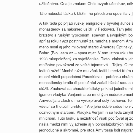
užitočného. Ona je znakom Christových učeníkov, oči
Táto nebeská láska k blížim ho prirodzene upevnila v j
A tak teda po prijatí ruskej emigrácie v bývalej Juhos
monastierov sa nakoniec usídlil v Petkovici. Tam jeh
bratstvo s ruským typikonom, spevom a svojskými boh
apríla) roku 1923 postrihuntý za mnícha s menom Amv
meno nosil aj jeho milovaný starec Amvrosij Optinský
Bohu: „Tvoj jesm az – spasi mja“. V tom istom roku b
1923 rukopoložený za svjaščenika. Tieto udalosti v je
mníšstvo považoval za veľké tajomstvá – Tajiny. O mn
kvitnú ruže!“ Mnohé ruže mu však kvitli i medzi tŕním 
mnohí videli prepodobnú Paraskievu – patrónku chrámu 
monastiersky bratia či poslušníci začali hľadať radu
slúžil. Zachoval sa charakteristický príklad jedného 
igumen vladyka Venjamína po mnohých nedorozumeniac
Amvrosija a zlostne mu vyrozprával celý rozhovor. Ten
všetci sa ti otočili chrbtom“ Ale jeho dobré srdce ho 
doživotným starcom. Vladyka Venjamín sa teda zmýlil
mníchom. Túto lásku a nezištnosť však pociťoval aj zo
našla medzi nimi vyjadrenie aj v bohoslužobných rúcha
jednoduché a skromné, pre otca Amvrosija boli najdra