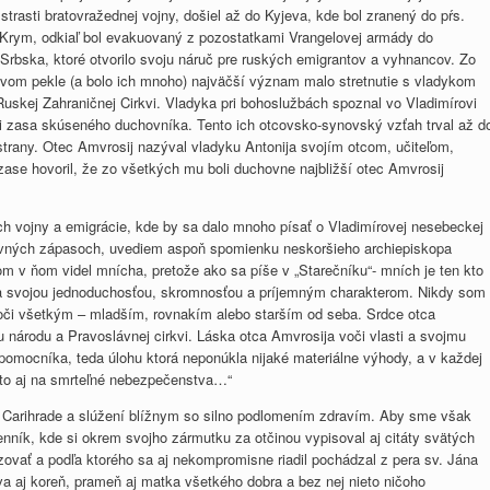
trasti bratovražednej vojny, došiel až do Kyjeva, kde bol zranený do pŕs.
Krym, odkiaľ bol evakuovaný z pozostatkami Vrangelovej armády do
 Srbska, ktoré otvorilo svoju náruč pre ruských emigrantov a vyhnancov. Zo
novom pekle (a bolo ich mnoho) najväčší význam malo stretnutie s vladykom
skej Zahraničnej Cirkvi. Vladyka pri bohoslužbách spoznal vo Vladimírovi
i zasa skúseného duchovníka. Tento ich otcovsko-synovský vzťah trval až d
 strany. Otec Amvrosij nazýval vladyku Antonija svojím otcom, učiteľom,
se hovoril, že zo všetkých mu boli duchovne najbližší otec Amvrosij
h vojny a emigrácie, kde by sa dalo mnoho písať o Vladimírovej nesebeckej
hovných zápasoch, uvediem aspoň spomienku neskoršieho archiepiskopa
om v ňom videl mnícha, pretože ako sa píše v „Starečníku“- mních je ten kto
ma svojou jednoduchosťou, skromnosťou a príjemným charakterom. Nikdy som
oči všetkým – mladším, rovnakím alebo starším od seba. Srdce otca
 národu a Pravoslávnej cirkvi. Láska otca Amvrosija voči vlasti a svojmu
 pomocníka, teda úlohu ktorá neponúkla nijaké materiálne výhody, a v každej
sto aj na smrteľné nebezpečenstva…“
v Carihrade a slúžení blížnym so silno podlomením zdravím. Aby sme však
nník, kde si okrem svojho zármutku za otčinou vypisoval aj citáty svätých
izovať a podľa ktorého sa aj nekompromisne riadil pochádzal z pera sv. Jána
va aj koreň, prameň aj matka všetkého dobra a bez nej nieto ničoho