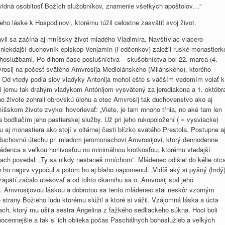
vidná osobitosť Božích služobníkov, znamenie všetkých apoštolov…“
eho láske k Hospodinovi, ktorému túžil celostne zasvätiť svoj život.
lávii sa začína aj mníšsky život mladého Vladimíra. Navštíviac viacero
o niekdajší duchovník episkop Venjamín (Fedčenkov) založil ruské monastierk
oslužbami. Po dlhom čase poslušníctva – skušobníctva bol 22. marca (4.
rosij na počesť svätého Amvrosija Mediolánského (Milánského), ktorého
. Od vtedy podľa slov vladyky Antonija mohol ešte s väčším vedomím volať k
ol jemu tak drahým vladykom Antónijom vysvätený za jerodiakona a 1. októbr
ho živote zohrali obrovskú úlohu a otec Amvrosij tak duchovenstvo ako aj
íšskom živote zvykol hovorievať: „Viete, je tam mnoho tŕnia, no aké tam len
a bodliačím jeho pastierskej služby. Už pri jeho rukopoložení ( = vysviacke)
aj monastiera ako stojí v oltárnej časti blízko svätého Prestola. Postupne a
 a duchovnú útechu pri mladom jeromonachovi Amvrosijovi, ktorý dennodenne
mládenca s veľkou horlivosťou no minimálnou krotkosťou, ktorému vtedajší
h povedal: „Ty sa nikdy nestaneš mníchom“. Mládenec odišiel do kélie otc
 ho najprv vypočul a potom ho aj blaho napomenul: „Vidíš aký si pyšný (hrdý)
v zapätí začalo utešovať a od tohto okamihu sa o. Amvrosij stal jeho
. Amvrosijovou láskou a dobrotou sa tento mládenec stal neskôr vzorným
 strany Božieho ľudu ktorému slúžil a ktoré si vážil. Vzájomná láska a úcta
ch, ktorý mu ušila sestra Angelina z ťažkého sedliackeho súkna. Hoci boli
hocennejšie a tak si ich oblieka počas Paschálnych bohoslužieb a veľkých