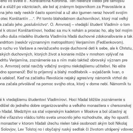
o vo svete o . Konštantína Koronina. Ten nielenže viedol pre tamojšiu
 a slúžil po väzniciach, ale bol aj známym bojovníkom za Pravoslávie a
j na jeho rady neskôr často spomínal a už ako igumen neraz hovoril svojím
 otec Konštantín …“. Pri tomto blahodatnom duchovníkovi, ktorý mal veľký
začalo jeho „poslušníctvo“. O. Amvrosij – vtedajší študent Vladimír- o tom
el k otcovi Konštantínovi, hodiac sa mu k nohám a prosiac ho, aby bol mojím
akoľko duša mladého študenta Vladimíra hľadá duchovné zdokonaľovanie a tak
imandritom (neskôr významným metropolitom) Venjamínm (Fedčenkovom).
o ruchu vo Varšave a neviažuceho svoje duchovné deti k sebe, ale k Christu,
tských duchovných, ktorých život a konanie môže v mnohom vplývať na
ndritu Venjamína, zoznámenie sa s ním malo taktiež obrovský význam pre
i, o. Amvrosij ostal navždy vďačný svojmu niekdajšiemu učiteľovi. No ešte
dno spomenúť: Bol to príjemný a blahý modlitebník – svjaščenik Ivan, o
ca udalosť. Keď na začiatku Revolúcie nejaký agresívny námorník vtrhol do
na začala privolávať na pomoc svojho otca, ktorý v dome nebi. Námorník tu
 k vtedajšiemu študentovi Vladimírovi. Hoci hľadal bližšie zoznámenie s
išiel do jedného dobre organizovaného a veľkého monastiera v chersonskej
 čo hľadal. Medzitým sa stal vojenským kadetom v Moskve a bol účastný aj
né víťazstvo vládcu tohto sveta umocnilo jeho rozhodnutie, aby ho opustil.
onastier v ktorom hľadali útechu nielen také osobnosti akým boli Nikolaj
Solovjov, Lev Tolstoj no i obyčajný ruský sedliak či životom utrápený vdove