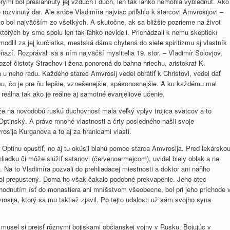
rými bol presiahnutý jej vzduch i duch, len tak ľahko nemohla vyblednúť. Ako
rozvinutý dar. Ale srdce Vladimíra najviac priľahlo k starcovi Amvrosijovi –
eto bol najväčším zo všetkých. A skutočne, ak sa bližšie pozrieme na život
 ktorých by sme spolu len tak ľahko nevideli. Prichádzali k nemu skeptickí
modlil za jej kurčiatka, mestská dáma chytená do siete spiritizmu aj vlastník
í. Rozprávali sa s ním najväčší myslitelia 19. stor. – Vladimír Solovjov,
ozof čistoty Strachov i žena ponorená do bahna hriechu, aristokrat K.
a u neho radu. Každého starec Amvrosij vedel obrátiť k Christovi, vedel dať
mu, čo je pre ňu lepšie, vznešenejšie, spásonosnejšie. A ku každému mal
 reálna tak ako je reálne aj samotné evanjeliové učenie.
 že na novodobú ruskú duchovnosť mala veľký vplyv trojica svätcov a to
Optinský. A práve mnohé vlastnosti a črty posledného našli svoje
sija Kurganova a to aj za hranicami vlasti.
 Optinu opustiť, no aj tu okúsil blahú pomoc starca Amvrosija. Pred lekársko
ehliadku či môže slúžiť satanovi (červenoarmejcom), uvidel biely oblak a na
 Na to Vladimíra pozvali do prehliadacej miestnosti a doktor ani naňho
 bol prepustený. Doma ho však čakalo podobné prekvapenie. Jeho otec
hodnutím ísť do monastiera ani mníšstvom všeobecne, bol pri jeho príchode 
rosija, ktorý sa mu taktiež zjavil. Po tejto udalosti už sám svojho syna
 musel si prejsť rôznymi bojiskami občianskej vojny v Rusku. Bojujúc v