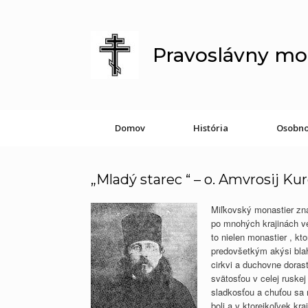
Skip
to
content
Pravoslávny mo
Domov
História
Osobno
„Mladý starec “ – o. Amvrosij Ku
Miľkovský monastier znam
po mnohých krajinách veľ
to nielen monastier , kt
predovšetkým akýsi blah
cirkvi a duchovne doras
svätosťou v celej ruskej 
sladkosťou a chuťou sa 
boli a v ktorejkoľvek kr