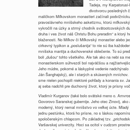
Tadeja, my Karpatorusi-
divotvorcu posledných č
maličkom Miľkovskom monastieri začínali podvižnícku 
pravoslávneho mníšskeho asketizmu, ktorú miľkovský
vykročili na úzky a strmý chodník svätootcovských du
druha i ves život náš Christu Bohu preradim“ a ktorý ho
blaženosti. No Miľkov či Miľkovský monastier alebo je
cirkevný typikon a „poslušanija“ to nie sú iba každoden
mníšska mantija a duchovenské oblečenie. To sú pred
boli „dušou“ tohto všetkého. Ale tak ako na nebi sa mes
monastierskom súhvezdí bol najväčšou a najžiarivejš
Jeho múdre, pokorné a láskyplné vedenie nadchýnalo n
Ján Šanghajský), ale i starých a skúsených mníchov. P
sme nielen pochopili niektoré pohľady a konania sv.
aj seba nadchli pre duchovný život, ktorý je prísny vo
Vladimír Kurganov (také bolo svätské meno o. Amvrosija
Govorovo Saranskej gubernije. Jeho otec Zinovij, ako
moderný, ktorý nemal mníšstvo vo veľkej úcte. Mladý 
jednu pestúnku, ktorá ho prísne, no s láskou napomína
spoločenským chlapcom. Po základnej tzv. „prichodskej
Varšavskej univerzity. Hoci sa ocitol v cudzom prostr