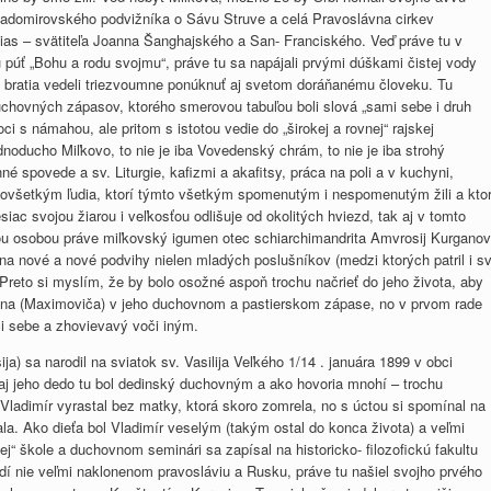
ladomirovského podvižníka o Sávu Struve a celá Pravoslávna cirkev
ias – svätiteľa Joanna Šanghajského a San- Franciského. Veď práve tu v
púť „Bohu a rodu svojmu“, práve tu sa napájali prvými dúškami čistej vody
 bratia vedeli triezvoumne ponúknuť aj svetom doráňanému človeku.
Tu
chovných zápasov, ktorého smerovou tabuľou boli slová „sami sebe i druh
ci s námahou, ale pritom s istotou vedie do „širokej a rovnej“ rajskej
dnoducho Miľkovo, to nie je iba Vovedenský chrám, to nie je iba strohý
né spovede a sv. Liturgie, kafizmi a akafitsy, práca na poli a v kuchyni,
ovšetkým ľudia, ktorí týmto všetkým spomenutým i nespomenutým žili a ktor
iac svojou žiarou i veľkosťou odlišuje od okolitých hviezd, tak aj v tomto
ou osobou práve miľkovský igumen otec schiarchimandrita Amvrosij Kurganov
a nové a nové podvihy nielen mladých poslušníkov (medzi ktorých patril i sv
reto si myslím, že by bolo osožné aspoň trochu načrieť do jeho života, aby
 Jana (Maximoviča) v jeho duchovnom a pastierskom zápase, no v prvom rade
či sebe a zhovievavý voči iným.
) sa narodil na sviatok sv. Vasilija Veľkého 1/14 . januára 1899 v obci
 aj jeho dedo tu bol dedinský duchovným a ako hovoria mnohí – trochu
Vladimír vyrastal bez matky, ktorá skoro zomrela, no s úctou si spomínal na
la. Ako dieťa bol Vladimír veselým (takým ostal do konca života) a veľmi
“ škole a duchovnom seminári sa zapísal na historicko- filozofickú fakultu
edí nie veľmi naklonenom pravosláviu a Rusku, práve tu našiel svojho prvého