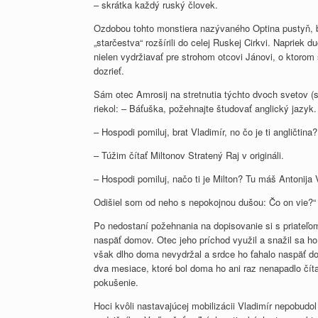
– skrátka každý ruský človek.
Ozdobou tohto monstiera nazývaného Optina pustyň, boli
„starčestva“ rozšírili do celej Ruskej Cirkvi. Napriek 
nielen vydržiavať pre strohom otcovi Jánovi, o ktoro
dozrieť.
Sám otec Amrosij na stretnutia týchto dvoch svetov (s
riekol: – Báťuška, požehnajte študovať anglický jazyk.
– Hospodi pomiluj, brat Vladimír, no čo je ti angličtina?
– Túžim čítať Miltonov Stratený Raj v origináli.
– Hospodi pomiluj, načo ti je Milton? Tu máš Antonija 
Odišiel som od neho s nepokojnou dušou: Čo on vie?“
Po nedostaní požehnania na dopisovanie si s priateľo
naspäť domov. Otec jeho príchod využil a snažil sa ho 
však dlho doma nevydržal a srdce ho ťahalo naspäť do
dva mesiace, ktoré bol doma ho ani raz nenapadlo čítať 
pokušenie.
Hoci kvôli nastavajúcej mobilizácii Vladimír nepobudol