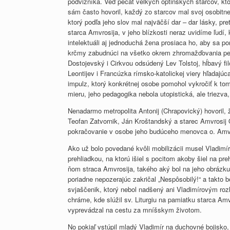
podvižníka. Veď pečať veľkých optinských starcov, kto
sám často hovoril, každý zo starcov mal svoj osobitne 
ktorý podľa jeho slov mal najväčší dar – dar lásky, pr
starca Amvrosija, v jeho blízkosti neraz uvidíme ľudí,
intelektuáli aj jednoduchá žena prosiaca ho, aby sa po
krčmy zabudnúci na všetko okrem zhromažďovania peňaz
Dostojevský i Cirkvou odsúdený Lev Tolstoj, hĺbavý fil
Leontijev i Francúzka rímsko-katolickej viery hľadajúc
impulz, ktorý konkrétnej osobe pomohol vykročiť k to
mieru, jeho pedagogika nebola utopistická, ale triezva,
Nenadarmo metropolita Antonij (Chrapovický) hovoril,
Teofan Zatvornik, Ján Kroštandský a starec Amvrosij 
pokračovanie v osobe jeho budúceho menovca o. Amvro
Ako už bolo povedané kvôli mobilizácii musel Vladimír
prehliadkou, na ktorú išiel s pocitom akoby šiel na pr
ňom straca Amvrosija, takého aký bol na jeho obrázku.
poriadne nepozerajúc zakričal „Nespôsobilý!“ a takto
svjaščenik, ktorý nebol nadšený ani Vladimírovým roz
chráme, kde slúžil sv. Liturgiu na pamiatku starca Amv
vyprevádzal na cestu za mníšskym životom.
No pokiaľ vstúpil mladý Vladimír na duchovné bojisko,