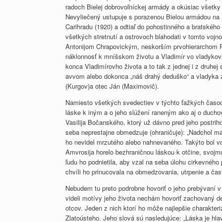
radoch Bielej dobrovoľníckej armády a okúsiac všetky s
Nevyliečený ustupuje s porazenou Bielou armádou na 
Carihradu (1920) a odtiaľ do pohostinného a bratského
všetkých stretnutí a ostrovoch blahodati v tomto voj
Antonijom Chrapovickým, neskorším prvohierarchom Ru
náklonnosť k mníšskom životu a Vladimír vo vladykov
konca Vladimírovho života a to tak z jednej i z druhej
avvom alebo dokonca „náš drahý deduško“ a vladyka za
(Kurgov)a otec Ján (Maximovič).
Namiesto všetkých svedectiev v týchto ťažkých časoc
láske k iným a o jeho slúžení raneným ako aj o duc
Vasilija Bočanského, ktorý už dávno pred jeho postrih
seba neprestajne obmedzuje (ohraničuje): „Nadchol 
ho nevidel mrzutého alebo nahnevaného. Takýto bol v
Amvrosija horelo bezhraničnou láskou k otčine, svojmu
ľudu ho podnietila, aby vzal na seba úlohu cirkevného
chvíli ho prinucovala na obmedzovania, utrpenie a ča
Nebudem tu preto podrobne hovoriť o jeho prebývaní 
videli motívy jeho života nechám hovoriť zachovaný de
otcov. Jeden z nich ktorí ho môže najlepšie charakter
Zlatoústeho. Jeho slová sú nasledujúce: „Láska je hla