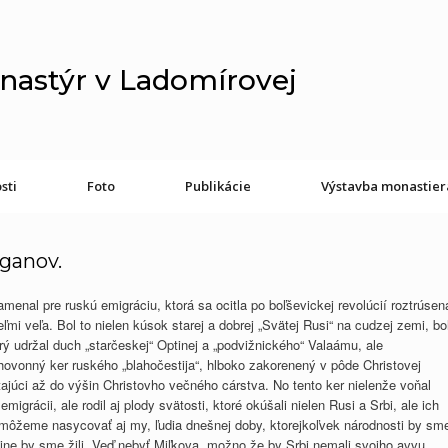
nastýr v Ladomírovej
sti
Foto
Publikácie
Výstavba monastier
rganov.
enal pre ruskú emigráciu, ktorá sa ocitla po boľševickej revolúcií roztrúsen
mi veľa. Bol to nielen kúsok starej a dobrej „Svätej Rusi“ na cudzej zemi, bo
orý udržal duch „starčeskej“ Optinej a „podvižnického“ Valaámu, ale
ovonný ker ruského „blahočestija“, hlboko zakorenený v pôde Christovej
tajúci až do výšin Christovho večného cárstva. No tento ker nielenže voňal
emigrácii, ale rodil aj plody svätosti, ktoré okúšali nielen Rusi a Srbi, ale ich
môžeme nasycovať aj my, ľudia dnešnej doby, ktorejkoľvek národnosti by sm
ajine by sme žili. Veď nebyť Miľkova, možno že by Srbi nemali svojho avvu